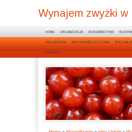
Wynajem zwyżki w 
HOME
ORGANIZACJE
BUDOWNICTWO
BUDYNK
OGŁOSZENIA
AKTYWNOŚĆ FIZYCZNA
SPECJALI
KONTAKT
Home
»
Specjalizacje
»
Inne Usługi
»
Wy