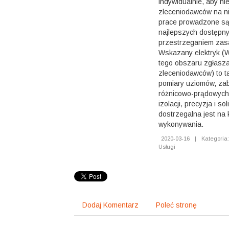
indywidualnie, aby ni
zleceniodawców na ni
prace prowadzone są
najlepszych dostępny
przestrzeganiem zas
Wskazany elektryk (W
tego obszaru zgłasza
zleceniodawców) to t
pomiary uziomów, za
różnicowo-prądowych 
izolacji, precyzja i so
dostrzegalna jest na 
wykonywania.
2020-03-16
|
Kategoria:
Usługi
Dodaj Komentarz
Poleć stronę