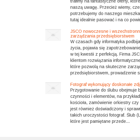
trafimy na fantastyczne oferty, któ
naszą uwagę. Przecież wiemy, cze
potrzebujemy do naszego mieszkan
tutaj idealnie pasować i na co pow
JSCO nowoczesne i wszechstronn
zarządzania przedsiębiorstwem
W czasach gdy informatyka podbij
życia, pojawia się zapotrzebowanie 
w tej kwestii z perfekcją. Firma JS
klientom rozwiązania informatyczn
które pozwolą na skuteczne zarzą
przedsiębiorstwem, prowadzenie s
Fotograf wykonujący doskonałe zdję
Przygotowanie do ślubu obejmuje b
czynności i elementów, na przykła
kościoła, zamówienie orkiestry czy
jest również doświadczony i spraw
takich uroczystości fotograf. Ślub (
które jest pamiętane przede...