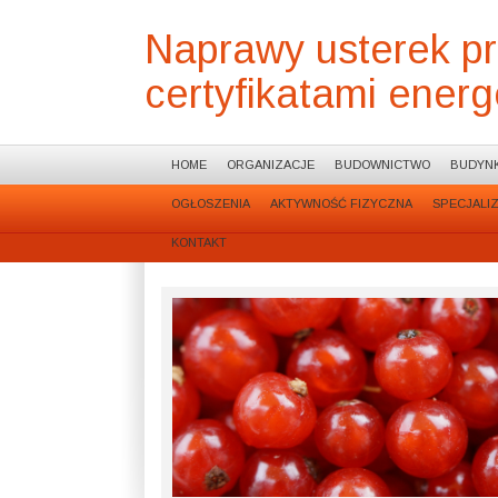
Naprawy usterek p
certyfikatami ener
HOME
ORGANIZACJE
BUDOWNICTWO
BUDYNK
OGŁOSZENIA
AKTYWNOŚĆ FIZYCZNA
SPECJALI
KONTAKT