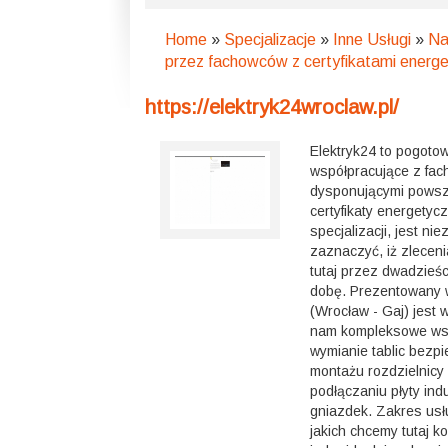
Home
»
Specjalizacje
»
Inne Usługi
»
Na
przez fachowców z certyfikatami energ
https://elektryk24wroclaw.pl/
Elektryk24 to pogotow
współpracujące z fac
dysponującymi pows
certyfikaty energetyc
specjalizacji, jest ni
zaznaczyć, iż zlecen
tutaj przez dwadzieśc
dobę. Prezentowany w
(Wrocław - Gaj) jest 
nam kompleksowe wsp
wymianie tablic bezp
montażu rozdzielnicy
podłączaniu płyty indu
gniazdek. Zakres usł
jakich chcemy tutaj k