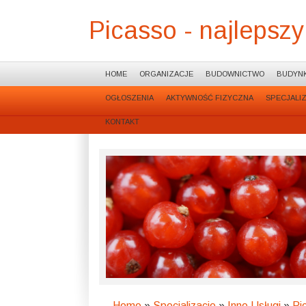
Picasso - najlepszy
HOME
ORGANIZACJE
BUDOWNICTWO
BUDYNK
OGŁOSZENIA
AKTYWNOŚĆ FIZYCZNA
SPECJALI
KONTAKT
Home
»
Specjalizacje
»
Inne Usługi
»
Pi