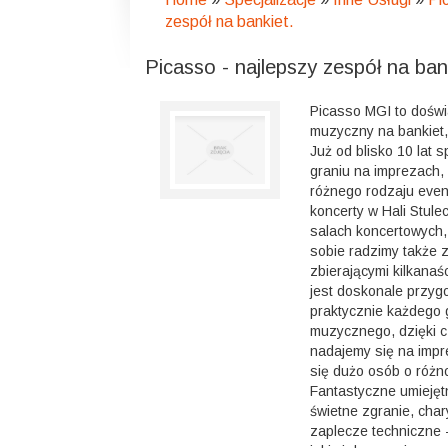
zespół na bankiet.
Picasso - najlepszy zespół na ban
Picasso MGI to dośw
muzyczny na bankiet,
Już od blisko 10 lat s
graniu na imprezach, 
różnego rodzaju even
koncerty w Hali Stulec
salach koncertowych,
sobie radzimy także 
zbierającymi kilkanaś
jest doskonale przyg
praktycznie każdego 
muzycznego, dzięki c
nadajemy się na impr
się dużo osób o różn
Fantastyczne umiejęt
świetne zgranie, cha
zaplecze techniczne -