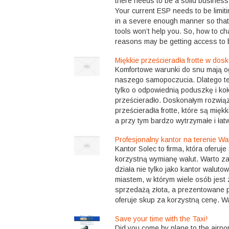
there needs to be a solid busines
Your current ESP needs to be limit
in a severe enough manner so that
tools won’t help you. So, how to 
reasons may be getting access to b
Miękkie prześcieradła frotte w dosk
Komfortowe warunki do snu mają o
naszego samopoczucia. Dlatego te
tylko o odpowiednią poduszkę i koł
prześcieradło. Doskonałym rozwią
prześcieradła frotte, które są mięk
a przy tym bardzo wytrzymałe i łatw
Profesjonalny kantor na terenie W
Kantor Solec to firma, która oferuj
korzystną wymianę walut. Warto za
działa nie tylko jako kantor waluto
miastem, w którym wiele osób jest
sprzedażą złota, a prezentowane 
oferuje skup za korzystną cenę. Wa
Save your time with the Taxi!
Did you come by plane to the airpor