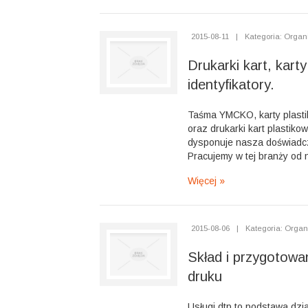
2015-08-11
|
Kategoria: Organi
Drukarki kart, karty
identyfikatory.
Taśma YMCKO, karty plastik
oraz drukarki kart plastikow
dysponuje nasza doświadcz
Pracujemy w tej branży od ni
Więcej »
2015-08-06
|
Kategoria: Organ
Skład i przygotowa
druku
Usługi dtp to podstawa dzia