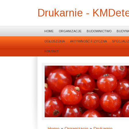
Drukarnie - KMDet
HOME
ORGANIZACJE
BUDOWNICTWO
BUDYNK
OGŁOSZENIA
AKTYWNOŚĆ FIZYCZNA
SPECJALI
KONTAKT
Home
»
Organizacje
»
Drukarnie