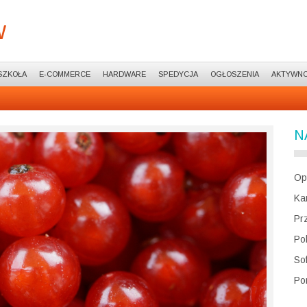
w
SZKOŁA
E-COMMERCE
HARDWARE
SPEDYCJA
OGŁOSZENIA
AKTYWNO
N
Op
Ka
Pr
Po
So
Po