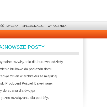
ŚĆ FIZYCZNA
SPECJALIZACJE
WYPOCZYNEK
AJNOWSZE POSTY:
tymalne rozwiązania dla hurtowni odzieży
mienie brukowe do podjazdu domu
zegląd zmian w architekturze miejskiej
lski Producent Pościeli Bawełnianej
fy do spania dla dwojga
ręczne rozwiązania dla podróży.