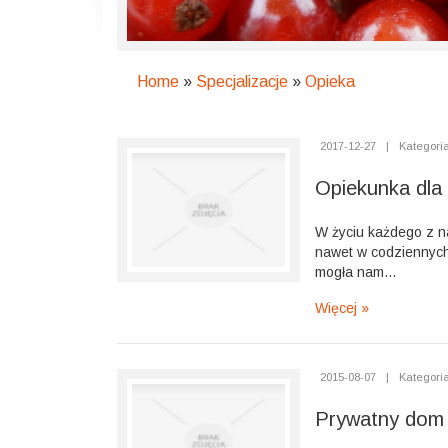
Home
»
Specjalizacje
»
Opieka
2017-12-27
|
Kategoria
Opiekunka dla
W życiu każdego z n
nawet w codziennych
mogła nam...
Więcej »
2015-08-07
|
Kategoria
Prywatny dom 