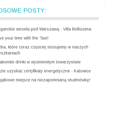
OSOWE POSTY:
eganckie wesela pod Warszawą - Villa Bellissima
e your time with the Taxi!
żka, które coraz częściej stosujemy w naszych
eszkaniach
akomite drinki w wyśmienitym towarzystwie
zie uzyskać certyfikaty energetyczne - Katowice
jątkowe miejsce na niezapomnianą studniówkę!