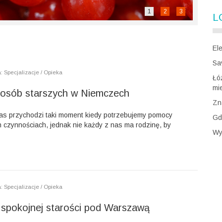
1
2
3
L
El
Sav
: Specjalizacje / Opieka
Łó
mi
 osób starszych w Niemczech
Zn
as przychodzi taki moment kiedy potrzebujemy pomocy
Gd
 czynnościach, jednak nie każdy z nas ma rodzinę, by
Wy
: Specjalizacje / Opieka
spokojnej starości pod Warszawą