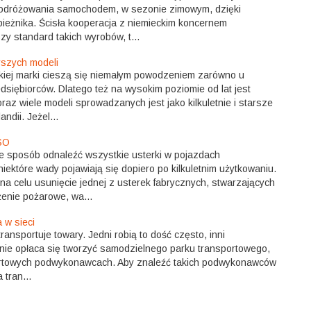
podróżowania samochodem, w sezonie zimowym, dzięki
 bieżnika. Ścisła kooperacja z niemieckim koncernem
zy standard takich wyrobów, t...
rszych modeli
kiej marki cieszą się niemałym powodzeniem zarówno u
dsiębiorców. Dlatego też na wysokim poziomie od lat jest
z wiele modeli sprowadzanych jest jako kilkuletnie i starsze
andii. Jeżel...
SO
ie sposób odnaleźć wszystkie usterki w pojazdach
ektóre wady pojawiają się dopiero po kilkuletnim użytkowaniu.
 celu usunięcie jednej z usterek fabrycznych, stwarzających
enie pożarowe, wa...
 w sieci
transportuje towary. Jedni robią to dość często, inni
ie nie opłaca się tworzyć samodzielnego parku transportowego,
ortowych podwykonawcach. Aby znaleźć takich podwykonawców
tran...