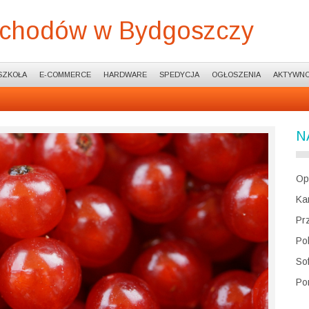
ochodów w Bydgoszczy
SZKOŁA
E-COMMERCE
HARDWARE
SPEDYCJA
OGŁOSZENIA
AKTYWNO
N
Op
Ka
Pr
Po
So
Po