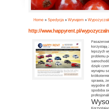
Home
»
Spedycja
»
Wynajem
»
Wypożyczal
http://www.happyrent.pl/wypozycza
Pasażerowi
korzystają 
lepszych w
problemu p
samochodów 
dzięki cze
wynajmu sa
krótkoterm
sprawia, ż
wygodne dl
spodoba si
profesjonal
Wyso
Korzystając