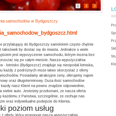
1
2
3
L
nia samochodów w Bydgoszczy
Pr
lnia_samochodow_bydgoszcz.html
Sp
Pr
e przylatujący do Bydgoszczy samolotem często chętnie
Sk
z taksówek by dostać się do miasta. Jednakże o wiele
yjściem jest wypożyczenie samochodu, którym można bez
St
oruszać się po całym mieście. Nasza wypożyczalnia
Kl
- lotnisko (Bydgoszcz) znajduje się nieopodal lotniska,
mu każdy z podróżnych może łatwo skorzystać z oferty
mochodów. Posiadamy atrakcyjne ceny, oferujemy najem
inowy oraz długoterminowy. Duża ilość samochodów
e każdy nasz Klient na pewno znajdzie odpowiednie,
a siebie auto. Jesteśmy przekonani, że nasza oferta
ę każdemu z Państwa, szczególnie, że cechuje nas
izm oraz indywidualne podejście do Klienta.
ki poziom usług
 z oferty, którą proponuje nasza wypożyczalnia