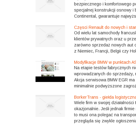
bezpiecznego i komfortowego 
specjalnej konstrukcji osnowy i
Continental, gwarantuje najwyżs
Częsci Renault do nowych i sta
Od wielu lat samochody francus
klientów prywatnych oraz u prze
zarówno sprzedaż nowych aut ora
z Niemiec, Francji, Belgii czy Hol
Modyfikacje BMW w punktach A
Na etapie testów fabrycznych n
wprowadzanych do sprzedaży, ni
Akcja serwisowa BMW EGR ma na
minimalnie podwyższone zagroż
BorkerTrans - giełda logistyczna
Wiele firm w swojej działalności 
okazjonalnie. Jeśli jednak firm
to musi ona polegać na transp
przegląda się zwykle ogłoszenia 