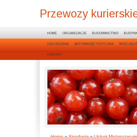
Przewozy kurierskie
HOME
ORGANIZACJE
BUDOWNICTWO
BUDYNK
OGŁOSZENIA
AKTYWNOŚĆ FIZYCZNA
SPECJALI
KONTAKT
Home
»
Spedycja
»
Usługi Motoryzacyj