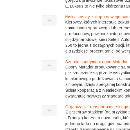
górę, za prawdziwie luksusowe uzn
E. Luksus to nie tylko skórzana tapic
Niskie koszty zakupu nowego sa
Kierowcy, których interesuje zak
samochodu sportowego lub tereno
producentów, powinni zainteresowa
międzynarodowej sieci Select-Aut
250 to jedna z dostępnych opcji, 
o trzydzieści procent taniej od wersj
Szeroki asortyment opon Matador
Opony Matador produkowane są od 
przeznaczone są przede wszystki
komfortowego podróżowania samo
zimowym, dzięki specjalnej konstruk
Ścisła kooperacja z niemieckim ko
gwarantuje najwyższy standard taki
Organizacja transportu morskiego
Z przepraw statkiem (na przykład 
- Francja) korzysta dużo osób, któ
jednego lądu na drugi, gdy oba od
Często transportowane są ciężaró