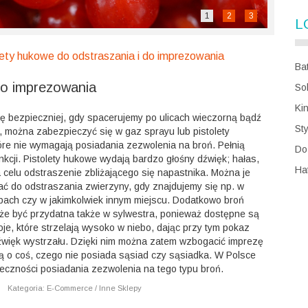
1
2
3
L
lety hukowe do odstraszania i do imprezowania
Ba
do imprezowania
So
Ki
ię bezpieczniej, gdy spacerujemy po ulicach wieczorną bądź
St
, można zabezpieczyć się w gaz sprayu lub pistolety
óre nie wymagają posiadania zezwolenia na broń. Pełnią
Do
unkcji. Pistolety hukowe wydają bardzo głośny dźwięk; hałas,
Ha
 celu odstraszenie zbliżającego się napastnika. Można je
ać do odstraszania zwierzyny, gdy znajdujemy się np. w
ybach czy w jakimkolwiek innym miejscu. Dodatkowo broń
e być przydatna także w sylwestra, ponieważ dostępne są
oje, które strzelają wysoko w niebo, dając przy tym pokaz
dźwięk wystrzału. Dzięki nim można zatem wzbogacić imprezę
ą o coś, czego nie posiada sąsiad czy sąsiadka. W Polsce
ieczności posiadania zezwolenia na tego typu broń.
|
Kategoria: E-Commerce / Inne Sklepy