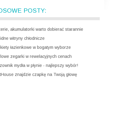
OSOWE POSTY:
terie, akumulatorki warto dobierać starannie
lidne witryny chłodnicze
nkiety łazienkowe w bogatym wyborze
ylowe zegarki w rewelacyjnych cenach
zownik mydła w płynie - najlepszy wybór!
tHouse znajdzie czapkę na Twoją głowę