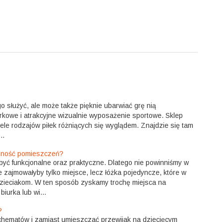
go służyć, ale może także pięknie ubarwiać grę nią
rkowe i atrakcyjne wizualnie wyposażenie sportowe. Sklep
iele rodzajów piłek różniących się wyglądem. Znajdzie się tam
..
alność pomieszczeń?
być funkcjonalne oraz praktyczne. Dlatego nie powinniśmy w
re zajmowałyby tylko miejsce, lecz łóżka pojedyncze, które w
zieciakom. W ten sposób zyskamy trochę miejsca na
iurka lub wi...
?
schematów i zamiast umieszczać przewijak na dziecięcym