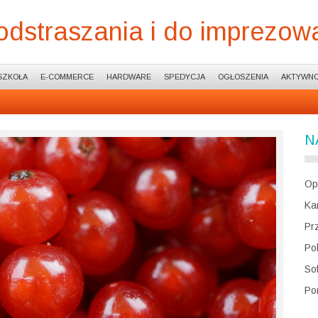
odstraszania i do imprezow
SZKOŁA
E-COMMERCE
HARDWARE
SPEDYCJA
OGŁOSZENIA
AKTYWNO
N
Op
Ka
Pr
Po
So
Po