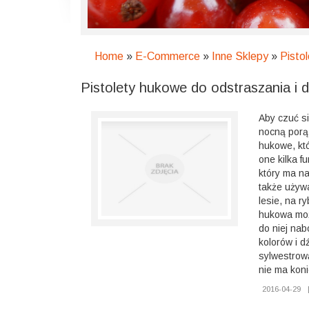
Home
»
E-Commerce
»
Inne Sklepy
»
Pisto
Pistolety hukowe do odstraszania i 
Aby czuć s
nocną porą
hukowe, kt
one kilka f
który ma na
także używ
lesie, na r
hukowa moż
do niej nab
kolorów i 
sylwestrow
nie ma kon
2016-04-29