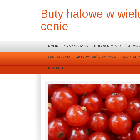
Buty halowe w wiel
cenie
HOME
ORGANIZACJE
BUDOWNICTWO
BUDYNK
OGŁOSZENIA
AKTYWNOŚĆ FIZYCZNA
SPECJALI
KONTAKT