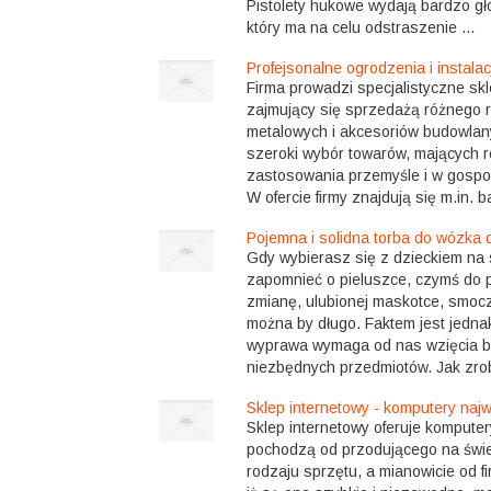
Pistolety hukowe wydają bardzo gł
który ma na celu odstraszenie ...
Profejsonalne ogrodzenia i instala
Firma prowadzi specjalistyczne skl
zajmujący się sprzedażą różnego 
metalowych i akcesoriów budowlany
szeroki wybór towarów, mających 
zastosowania przemyśle i w gosp
W ofercie firmy znajdują się m.in. b
Pojemna i solidna torba do wózka d
Gdy wybierasz się z dzieckiem na
zapomnieć o pieluszce, czymś do p
zmianę, ulubionej maskotce, smoc
można by długo. Faktem jest jednak
wyprawa wymaga od nas wzięcia ba
niezbędnych przedmiotów. Jak zrob
Sklep internetowy - komputery najw
Sklep internetowy oferuje komputer
pochodzą od przodującego na świe
rodzaju sprzętu, a mianowicie od f