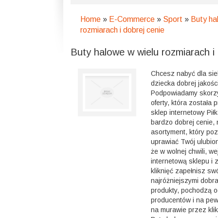
Home
»
E-Commerce
»
Sport
»
Buty ha
rozmiarach i dobrej cenie
Buty halowe w wielu rozmiarach i 
Chcesz nabyć dla sie
dziecka dobrej jakośc
Podpowiadamy skorzy
oferty, która została
sklep internetowy Pił
bardzo dobrej cenie,
asortyment, który poz
uprawiać Twój ulubio
że w wolnej chwili, w
internetową sklepu i 
kliknięć zapełnisz sw
najróżniejszymi dobr
produkty, pochodzą 
producentów i na pew
na murawie przez kli