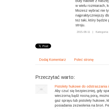
Buty halowe z naszej 
w wielu rozmiarach, k
Możesz wybrać nie ty
najpraktyczniejszy dl
też taki, który będzi
stroju.
2015-08-11
|
Kategoria:
Dodaj Komentarz
Poleć stronę
Przeczytać warto:
Pistolety hukowe do odstraszania 
Aby czuć się bezpieczniej, gdy sp
wieczorną bądź nocną porą, można
gaz sprayu lub pistolety hukowe, 
posiadania zezwolenia na broń. Pełn