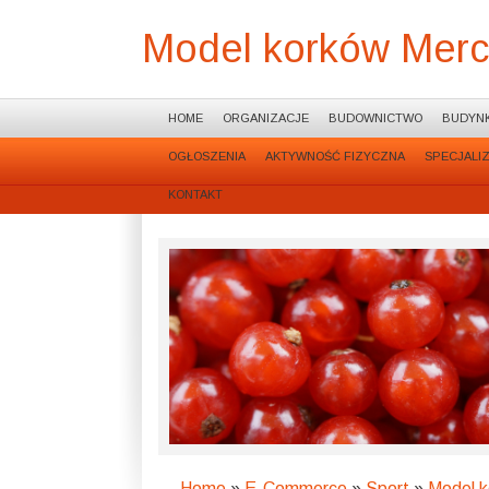
Model korków Mercu
HOME
ORGANIZACJE
BUDOWNICTWO
BUDYNK
OGŁOSZENIA
AKTYWNOŚĆ FIZYCZNA
SPECJALI
KONTAKT
Home
»
E-Commerce
»
Sport
»
Model k