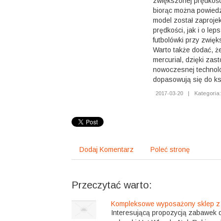
zwiększonej prędkośc
biorąc można powied
model został zaproje
prędkości, jak i o lep
futbolówki przy zwięk
Warto także dodać, że
mercurial, dzięki zas
nowoczesnej technolo
dopasowują się do ksz
2017-03-20
|
Kategoria
Dodaj Komentarz
Poleć stronę
Przeczytać warto:
Kompleksowe wyposażony sklep z
Interesującą propozycją zabawek 