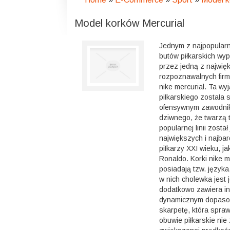
Model korków Mercurial
Jednym z najpopularn
butów piłkarskich w
przez jedną z najwięk
rozpoznawalnych firm 
nike mercurial. Ta wy
piłkarskiego została 
ofensywnym zawodniku
dziwnego, że twarzą t
popularnej linii został
największych i najbar
piłkarzy XXI wieku, ja
Ronaldo. Korki nike m
posiadają tzw. język
w nich cholewka jest j
dodatkowo zawiera in
dynamicznym dopasow
skarpetę, która spra
obuwie piłkarskie nie