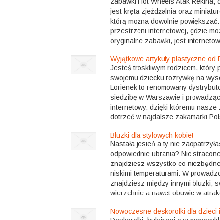
zabawki Hot Wheels Atak Rekina, 
jest kręta zjeżdżalnia oraz miniatur
którą można dowolnie powiększać.
przestrzeni internetowej, gdzie m
oryginalne zabawki, jest internetow
Wyjątkowe artykuły plastyczne od 
Jesteś troskliwym rodzicem, który
swojemu dziecku rozrywkę na wys
Lorienek to renomowany dystrybut
siedzibę w Warszawie i prowadzą
internetowy, dzięki któremu nasz
dotrzeć w najdalsze zakamarki Pols
Bluzki dla stylowych kobiet
Nastała jesień a ty nie zaopatrzyła
odpowiednie ubrania? Nic stracon
znajdziesz wszystko co niezbędne
niskimi temperaturami. W prowadz
znajdziesz między innymi bluzki, sw
wierzchnie a nawet obuwie w atrakcy
Nowoczesne deskorolki dla dzieci 