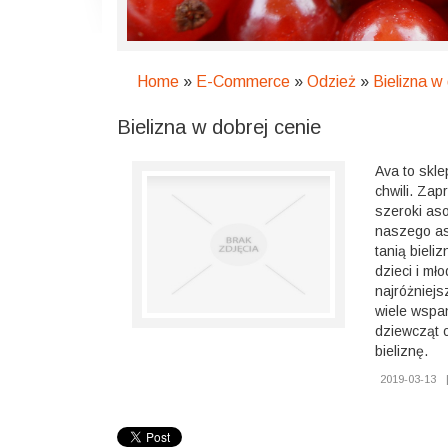
Home
»
E-Commerce
»
Odzież
»
Bielizna w
Bielizna w dobrej cenie
Ava to skle
chwili. Za
szeroki as
naszego as
tanią bieli
dzieci i mł
najróżniejs
wiele wspan
dziewcząt 
bieliznę.
2019-03-13