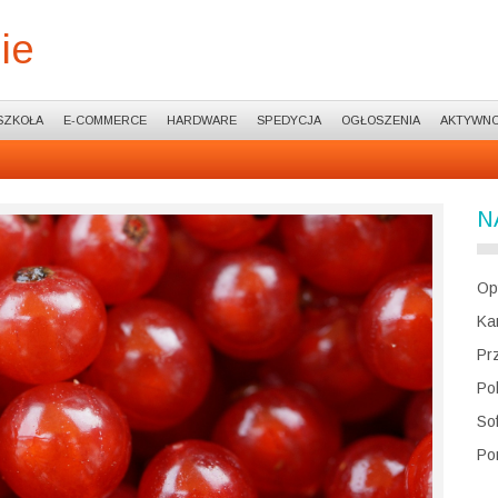
ie
SZKOŁA
E-COMMERCE
HARDWARE
SPEDYCJA
OGŁOSZENIA
AKTYWNO
N
Op
Ka
Pr
Po
So
Po