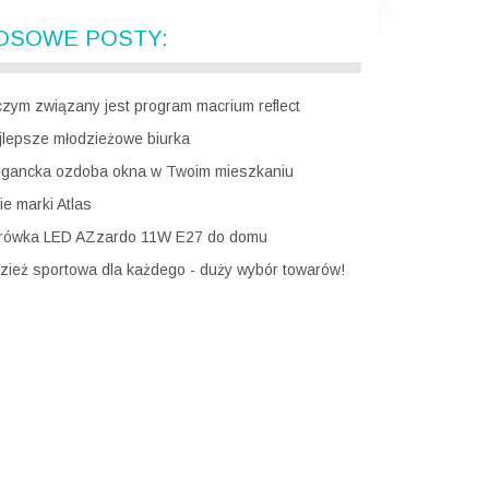
OSOWE POSTY:
czym związany jest program macrium reflect
jlepsze młodzieżowe biurka
egancka ozdoba okna w Twoim mieszkaniu
ie marki Atlas
rówka LED AZzardo 11W E27 do domu
zież sportowa dla każdego - duży wybór towarów!