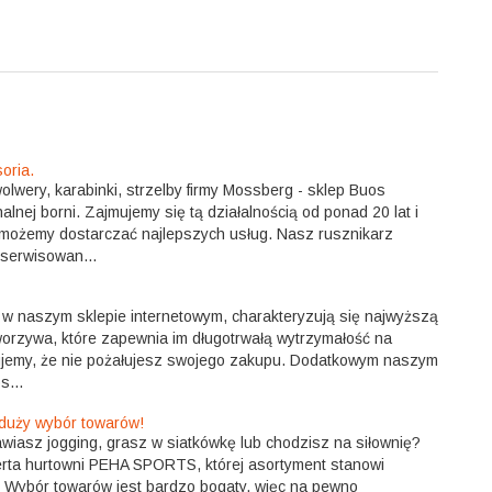
oria.
wolwery, karabinki, strzelby firmy Mossberg - sklep Buos
lnej borni. Zajmujemy się tą działalnością od ponad 20 lat i
możemy dostarczać najlepszych usług. Nasz rusznikarz
 serwisowan...
 w naszym sklepie internetowym, charakteryzują się najwyższą
worzywa, które zapewnia im długotrwałą wytrzymałość na
ujemy, że nie pożałujesz swojego zakupu. Dodatkowym naszym
s...
 duży wybór towarów!
awiasz jogging, grasz w siatkówkę lub chodzisz na siłownię?
oferta hurtowni PEHA SPORTS, której asortyment stanowi
. Wybór towarów jest bardzo bogaty, więc na pewno