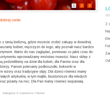
1
2
3
L
 dobrej cenie
Z 
Na
El
p z tanią bielizną, gdzie możecie zrobić zakupy w dowolnej
Fol
praszamy kobiet, mężczyzn do tego, aby poznali nasz bardzo
ortyment. Warto do nas zaglądać, ponieważ co jakiś czas do
Ża
ortymentu wprowadzamy mnóstwo nowości. Nasz sklep z
Od
zną podzieliliśmy na dział dla kobiet, dla Panów oraz dla
odzieży. Panom polecamy podkoszulki, bokserki w
ze wzory oraz tradycyjne slipy. Dla dzieci również mamy
iałych artykułów, w tym majtki, biustonosze dla młodych
oraz piżamy na noc. Dla Pań mamy również wspaniałą
|
Kategoria: E-Commerce / Odzież