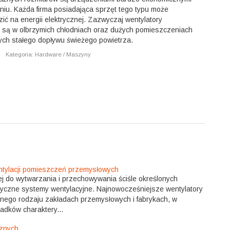
niu. Każda firma posiadająca sprzęt tego typu może
ć na energii elektrycznej. Zazwyczaj wentylatory
są w olbrzymich chłodniach oraz dużych pomieszczeniach
ch stałego dopływu świeżego powietrza.
|
Kategoria: Hardware / Maszyny
tylacji pomieszczeń przemysłowych
ej do wytwarzania i przechowywania ściśle określonych
tyczne systemy wentylacyjne. Najnowocześniejsze wentylatory
óżnego rodzaju zakładach przemysłowych i fabrykach, w
adków charaktery...
cznych