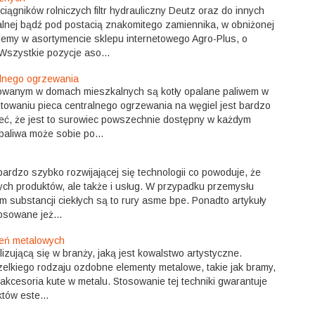
gników rolniczych filtr hydrauliczny Deutz oraz do innych
alnej bądź pod postacią znakomitego zamiennika, w obniżonej
jemy w asortymencie sklepu internetowego Agro-Plus, o
Wszystkie pozycje aso...
lnego ogrzewania
owanym w domach mieszkalnych są kotły opalane paliwem w
towaniu pieca centralnego ogrzewania na węgiel jest bardzo
eć, że jest to surowiec powszechnie dostępny w każdym
paliwa może sobie po...
bardzo szybko rozwijającej się technologii co powoduje, że
ch produktów, ale także i usług. W przypadku przemysłu
 substancji ciekłych są to rury asme bpe. Ponadto artykuły
sowane jeż...
zeń metalowych
izującą się w branży, jaką jest kowalstwo artystyczne.
elkiego rodzaju ozdobne elementy metalowe, takie jak bramy,
kcesoria kute w metalu. Stosowanie tej techniki gwarantuje
tów este...