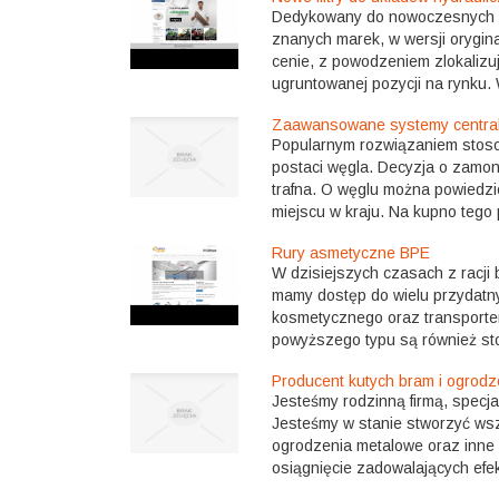
Dedykowany do nowoczesnych cią
znanych marek, w wersji orygin
cenie, z powodzeniem zlokalizu
ugruntowanej pozycji na rynku. 
Zaawansowane systemy centra
Popularnym rozwiązaniem stos
postaci węgla. Decyzja o zamon
trafna. O węglu można powiedzi
miejscu w kraju. Na kupno tego 
Rury asmetyczne BPE
W dzisiejszych czasach z racji 
mamy dostęp do wielu przydatny
kosmetycznego oraz transportem
powyższego typu są również sto
Producent kutych bram i ogrod
Jesteśmy rodzinną firmą, specjal
Jesteśmy w stanie stworzyć wsz
ogrodzenia metalowe oraz inne a
osiągnięcie zadowalających efek