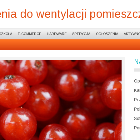
ia do wentylacji pomiesz
SZKOŁA
E-COMMERCE
HARDWARE
SPEDYCJA
OGŁOSZENIA
AKTYWNO
N
Op
Ka
Pr
Po
So
Po