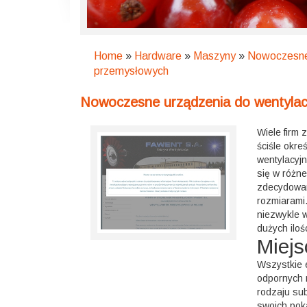
Home
»
Hardware
»
Maszyny
»
Nowoczesne 
przemysłowych
Nowoczesne urządzenia do wentylac
Wiele firm
ściśle okr
wentylacyj
się w różn
zdecydowan
rozmiarami
niezwykle 
dużych iloś
Miejs
Wszystkie 
odpornych n
rodzaju su
swoich pok