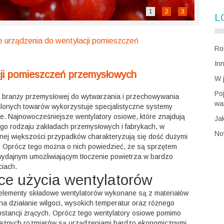
1
2
3
L
urządzenia do wentylacji pomieszczeń
Ro
In
ji pomieszczeń przemysłowych
W 
Po
 z branży przemysłowej do wytwarzania i przechowywania
wa
eślonych towarów wykorzystuje specjalistyczne systemy
ne. Najnowocześniejsze wentylatory osiowe, które znajdują
Ja
ego rodzaju zakładach przemysłowych i fabrykach, w
No
ej większości przypadków charakteryzują się dość dużymi
. Oprócz tego można o nich powiedzieć, że są sprzętem
wydajnym umożliwiającym tłoczenie powietrza w bardzo
ciach.
ce użycia wentylatorów
elementy składowe wentylatorów wykonane są z materiałów
a działanie wilgoci, wysokich temperatur oraz różnego
bstancji żrących. Oprócz tego wentylatory osiowe pomimo
aźnych rozmiarów są urządzeniami bardzo ekonomicznymi