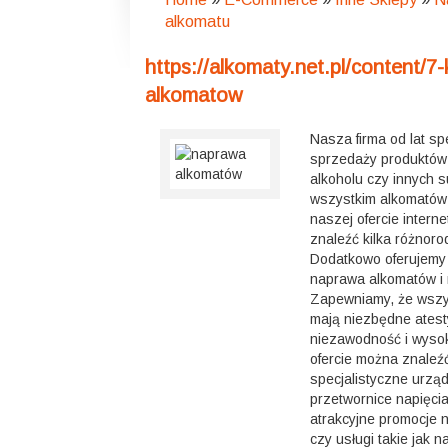
alkomatu
https://alkomaty.net.pl/content/7-k
alkomatow
Nasza firma od lat spe
sprzedaży produktów
alkoholu czy innych s
wszystkim alkomatów 
naszej ofercie inter
znaleźć kilka różnor
Dodatkowo oferujemy t
naprawa alkomatów i 
Zapewniamy, że wszy
mają niezbędne atest
niezawodność i wysok
ofercie można znaleź
specjalistyczne urzą
przetwornice napięci
atrakcyjne promocje 
czy usługi takie jak 