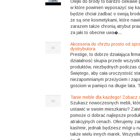
Olejki do brody to bardzo ciekawe
w które powinien wyposażyć się k
będzie chciał zadbać o swoją brodę
że są one kosmetykami, które nawil
zarazem także chronią atrybut p
za jaki to obecnie uwa�...
Akcesoria do chrztu prosto od sp
dystrybutora
Prestige, to dobrze działająca fir
działalność skupia przede wszystk
produktów, niezbędnych podczas o
Świętego, aby cała uroczystość st
niezapomnianym przeżyciem i zap
gościom w pamięci na długie lata. Tu
Tanie meble dla każdego! Zobacz 
Szukasz nowoczesnych mebli, któ
ustawić w swoim mieszkaniu? Zat
pomoże ci dobrać najlepsze produk
atrakcyjnych cenach. Oferujemy za
kashmir, jednak będziesz mógł u n
także wielu innych marek. Wszystk