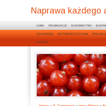
Naprawa każdego 
HOME
ORGANIZACJE
BUDOWNICTWO
BUDYNK
OGŁOSZENIA
AKTYWNOŚĆ FIZYCZNA
SPECJALI
KONTAKT
Home
»
E-Commerce
»
Inne Sklepy
»
N