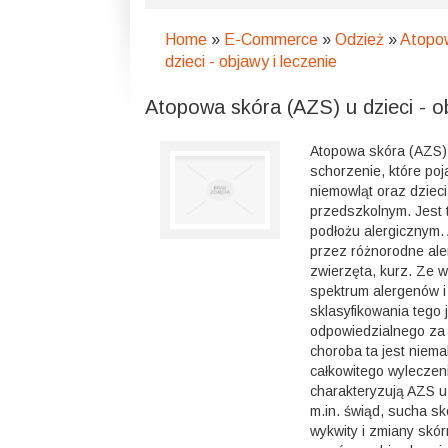
Home
»
E-Commerce
»
Odzież
»
Atopow
dzieci - objawy i leczenie
Atopowa skóra (AZS) u dzieci - ob
Atopowa skóra (AZS)
schorzenie, które poj
niemowląt oraz dziec
przedszkolnym. Jest 
podłożu alergicznym.
przez różnorodne alerg
zwierzęta, kurz. Ze 
spektrum alergenów i
sklasyfikowania tego
odpowiedzialnego za 
choroba ta jest niema
całkowitego wyleczen
charakteryzują AZS u
m.in. świąd, sucha sk
wykwity i zmiany skó