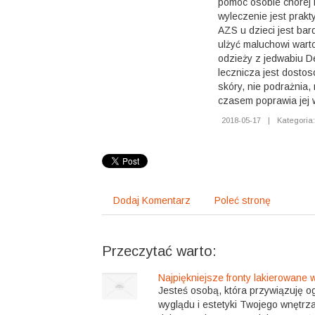
pomóc osobie chorej 
wyleczenie jest prakt
AZS u dzieci jest bar
ulżyć maluchowi warto
odzieży z jedwabiu D
lecznicza jest dosto
skóry, nie podrażnia,
czasem poprawia jej 
2018-05-17
|
Kategoria
Dodaj Komentarz
Poleć stronę
Przeczytać warto:
Najpiękniejsze fronty lakierowane w
Jesteś osobą, która przywiązuję 
wyglądu i estetyki Twojego wnętrz