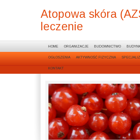
Atopowa skóra (AZS)
leczenie
HOME
ORGANIZACJE
BUDOWNICTWO
BUDYNK
OGŁOSZENIA
AKTYWNOŚĆ FIZYCZNA
SPECJALI
KONTAKT