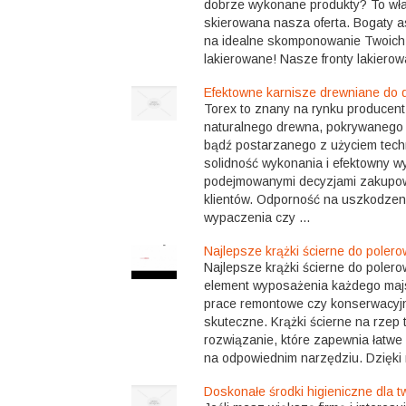
dobrze wykonane produkty? To właś
skierowana nasza oferta. Bogaty a
na idealne skomponowanie Twoich 
lakierowane! Nasze fronty lakierow
Efektowne karnisze drewniane do d
Torex to znany na rynku producent
naturalnego drewna, pokrywanego 
bądź postarzanego z użyciem techn
solidność wykonania i efektowny wy
podejmowanymi decyzjami zakupow
klientów. Odporność na uszkodzen
wypaczenia czy ...
Najlepsze krążki ścierne do poler
Najlepsze krążki ścierne do poler
element wyposażenia każdego majs
prace remontowe czy konserwacyjn
skuteczne. Krążki ścierne na rzep
rozwiązanie, które zapewnia łatwe
na odpowiednim narzędziu. Dzięki 
Doskonałe środki higieniczne dla 