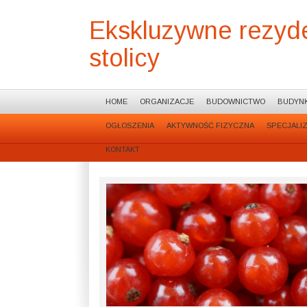
Ekskluzywne rezyd
stolicy
HOME
ORGANIZACJE
BUDOWNICTWO
BUDYNK
OGŁOSZENIA
AKTYWNOŚĆ FIZYCZNA
SPECJALI
KONTAKT