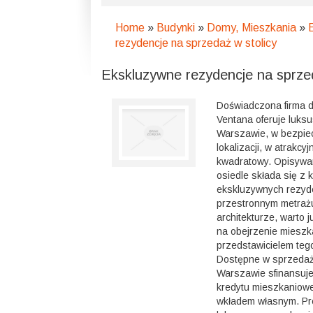
Home
»
Budynki
»
Domy, Mieszkania
»
rezydencje na sprzedaż w stolicy
Ekskluzywne rezydencje na sprzed
Doświadczona firma 
Ventana oferuje luk
Warszawie, w bezpiec
lokalizacji, w atrakc
kwadratowy. Opisyw
osiedle składa się z 
ekskluzywnych rezyde
przestronnym metrażu
architekturze, warto j
na obejrzenie miesz
przedstawicielem teg
Dostępne w sprzeda
Warszawie sfinansuj
kredytu mieszkaniow
wkładem własnym. P