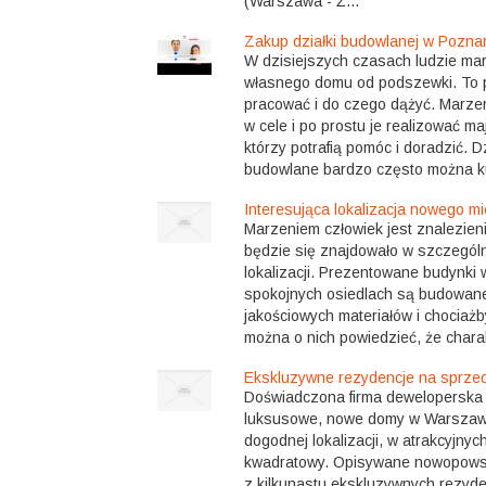
(Warszawa - Ż...
Zakup działki budowlanej w Pozna
W dzisiejszych czasach ludzie m
własnego domu od podszewki. To p
pracować i do czego dążyć. Marze
w cele i po prostu je realizować ma
którzy potrafią pomóc i doradzić. D
budowlane bardzo często można ku
Interesująca lokalizacja nowego m
Marzeniem człowiek jest znalezien
będzie się znajdowało w szczególn
lokalizacji. Prezentowane budynki 
spokojnych osiedlach są budowane
jakościowych materiałów i chociaż
można o nich powiedzieć, że charak
Ekskluzywne rezydencje na sprzed
Doświadczona firma deweloperska 
luksusowe, nowe domy w Warszawi
dogodnej lokalizacji, w atrakcyjny
kwadratowy. Opisywane nowopowsta
z kilkunastu ekskluzywnych rezyde