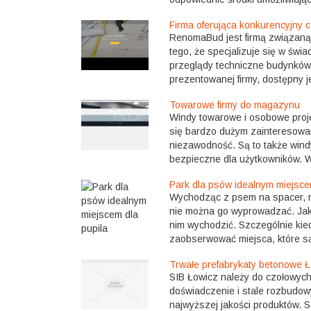
Firma oferująca konkurencyjny 
RenomaBud jest firmą związaną 
tego, że specjalizuje się w świ
przeglądy techniczne budynków
prezentowanej firmy, dostępny je
Towarowe firmy do magazynu
Windy towarowe i osobowe proj
się bardzo dużym zainteresowa
niezawodność. Są to także wind
bezpieczne dla użytkowników. W
Park dla psów idealnym miejsce
Wychodząc z psem na spacer, n
nie można go wyprowadzać. Jak
nim wychodzić. Szczególnie ki
zaobserwować miejsca, które s
Trwałe prefabrykaty betonowe 
SIB Łowicz należy do czołowych
doświadczenie i stale rozbudo
najwyższej jakości produktów. 