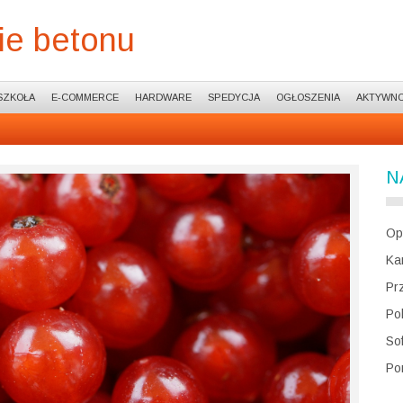
ie betonu
SZKOŁA
E-COMMERCE
HARDWARE
SPEDYCJA
OGŁOSZENIA
AKTYWNO
N
Op
Ka
Pr
Po
So
Po