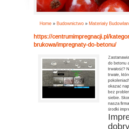
Home
»
Budownictwo
»
Materiały Budowla
https://centrumimpregnacji.pl/katego
brukowa/impregnaty-do-betonu/
Zastanawias
do betonu a
trwałość? 
trwałe, kt
pokoleniac
okazać nap
bez proble
siebie. Sko
nasza firma
środki impr
Impre
dobr