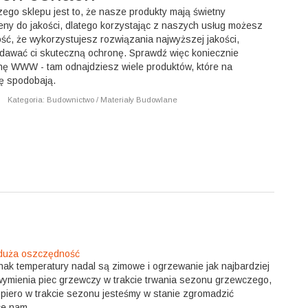
ego sklepu jest to, że nasze produkty mają świetny
eny do jakości, dlatego korzystając z naszych usług możesz
ść, że wykorzystujesz rozwiązania najwyższej jakości,
 dawać ci skuteczną ochronę. Sprawdź więc koniecznie
nę WWW - tam odnajdziesz wiele produktów, które na
ię spodobają.
|
Kategoria: Budownictwo / Materiały Budowlane
 duża oszczędność
dnak temperatury nadal są zimowe i ogrzewanie jak najbardziej
 wymienia piec grzewczy w trakcie trwania sezonu grzewczego,
dopiero w trakcie sezonu jesteśmy w stanie zgromadzić
e nam ...