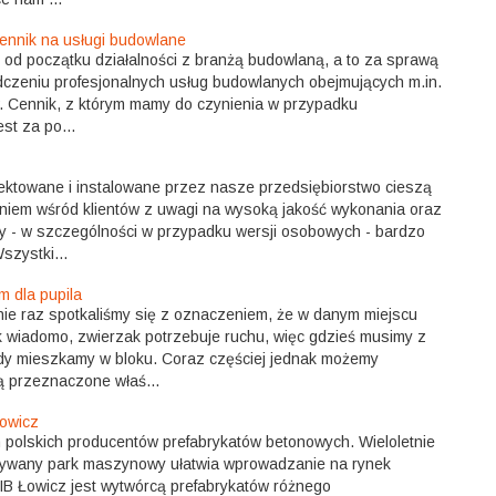
cennik na usługi budowlane
od początku działalności z branżą budowlaną, a to za sprawą
adczeniu profesjonalnych usług budowlanych obejmujących m.in.
. Cennik, z którym mamy do czynienia w przypadku
st za po...
ektowane i instalowane przez nasze przedsiębiorstwo cieszą
niem wśród klientów z uwagi na wysoką jakość wykonania oraz
y - w szczególności w przypadku wersji osobowych - bardzo
szystki...
m dla pupila
ie raz spotkaliśmy się z oznaczeniem, że w danym miejscu
 wiadomo, zwierzak potrzebuje ruchu, więc gdzieś musimy z
edy mieszkamy w bloku. Coraz częściej jednak możemy
ą przeznaczone właś...
Łowicz
 polskich producentów prefabrykatów betonowych. Wieloletnie
wywany park maszynowy ułatwia wprowadzanie na rynek
SIB Łowicz jest wytwórcą prefabrykatów różnego