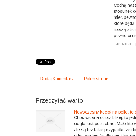
Cechą nasz
stosunek c
mieć pewno
które będą
naszą stro
pewno ci s
2019-01-08
Dodaj Komentarz
Poleć stronę
Przeczytać warto:
Nowoczesny kocioł na pellet to
Choć wiosna coraz bliżej, to je
ciągle jest potrzebne. Mało kto
ale są też takie przypadki, że 
odpowiednie środki umożliwiając