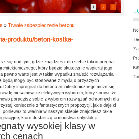
1
2
3
L
ne
»
Trwałe zabezpieczenie betonu
No
ria-produktu/beton-kostka-
Te
Za
Pr
z się nad tym, gdzie znajdziesz dla siebie taki impregnat
Kat
rchitektonicznego, który będzie skutecznie wspierał jego
Na pewno warto jest w takim wypadku znaleźć rozwiązania
To
óre będą mogły być stosowane z myślą o przyszłych
h. Dobry impregnat do betonu architektonicznego może się
rawdę niesamowicie efektywnym wyborem, który sprawi, że
mowo poradzisz sobie z wyborem rozwiązań ochronnych dla
rzystaj koniecznie z fantastycznych propozycji, jakie daje ci
, ponieważ to właśnie w naszym sklepie znajdziesz takie
egnacyjne, które dostarczą ci mnóstwa satysfakcji.
gnaty wysokiej klasy w
ych cenach