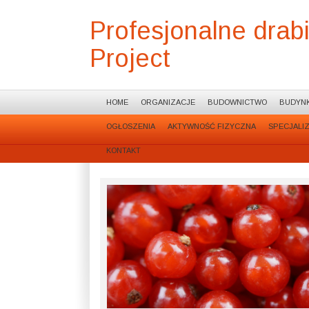
Profesjonalne drab
Project
HOME
ORGANIZACJE
BUDOWNICTWO
BUDYNK
OGŁOSZENIA
AKTYWNOŚĆ FIZYCZNA
SPECJALI
KONTAKT