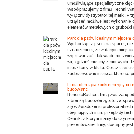
umożliwiające specjalistyczne cięc
Współpracujemy z firmą Techni Wate
wyłączny dystrybutor tej marki. Pr
urządzeń możliwe jest wykonanie d
elementów metalowych o grubości s
Park dla psów idealnym miejscem d
Wychodząc z psem na spacer, nie r
oznaczeniem, że w danym miejscu
wyprowadzać. Jak wiadomo, zwierz
więc gdzieś musimy z nim wychodzi
mieszkamy w bloku. Coraz częście
zaobserwować miejsca, które są p
Firma oferująca konkurencyjny cenn
budowlane
RenomaBud jest firmą związaną od 
z branżą budowlaną, a to za sprawą
się w świadczeniu profesjonalnyc
obejmujących m.in. przeglądy tech
Cennik, z którym mamy do czynien
prezentowanej firmy, dostępny jest 