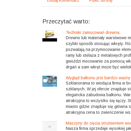
Dodaj Komentarz
Poleć stronę
Przeczytać warto:
Techniki zamocowań drewna.
Drewno lub materiały warstwowe
szybki sposób stosując wkręty. Ró
pozwalają na przymocowanie elem
ramy lub stelaża z metalowych profi
gwoździ mocowanie za pomocą wkr
drgań a sam wkręt może być wielokr
Wygląd balkonu jest bardzo ważny
Szklanorama to wiodąca firma w b
szklanych. W jej ofercie znajduje si
elegancka zabudowa balkonu. War
atrakcyjna to wszystko się łączy. S
miasto gdzie znajduje się główna s
atrakcyjna cena to zwieńczenie wsz
Maszyny do cięcia strumieniem wo
Nasza firma sprzedaje wysokiej ja