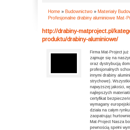
Home
»
Budownictwo
»
Materiały Budo
Profesjonalne drabiny aluminiowe Mat-P
http://drabiny-matproject.pl/kateg
produktu/drabiny-aluminiowe/
Firma Mat-Project już
zajmuje się na naszy
oraz dystrybucją do
profesjonalnych scho
innymi drabiny alumi
strychowe). Wszystki
najwyższej jakości, 
najlepszych materiał
certyfikat bezpieczeń
wymagany europejski 
działa na całym rynk
zaopatrując hurtownie
Mat-Project Nasza bo
pewnością spełni wy