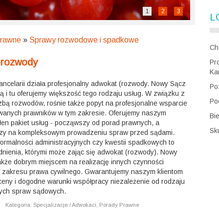
1
2
3
L
Prawne
»
Sprawy rozwodowe i spadkowe
Ch
t-rozwody
Pr
Ka
ancelarii działa profesjonalny adwokat (rozwody. Nowy Sącz
Po
bą i tu oferujemy większość tego rodzaju usług. W związku z
Po
czbą rozwodów, rośnie także popyt na profesjonalne wsparcie
owanych prawników w tym zakresie. Oferujemy naszym
Bi
ełen pakiet usług - począwszy od porad prawnych, a
Sk
zy na kompleksowym prowadzeniu spraw przed sądami.
formalności administracyjnych czy kwestii spadkowych to
dnienia, którymi może zając się adwokat (rozwody). Nowy
akże dobrym miejscem na realizację innych czynności
 zakresu prawa cywilnego. Gwarantujemy naszym klientom
 ceny i dogodne warunki współpracy niezależenie od rodzaju
ych spraw sądowych.
|
Kategoria: Specjalizacje / Adwokaci, Porady Prawne