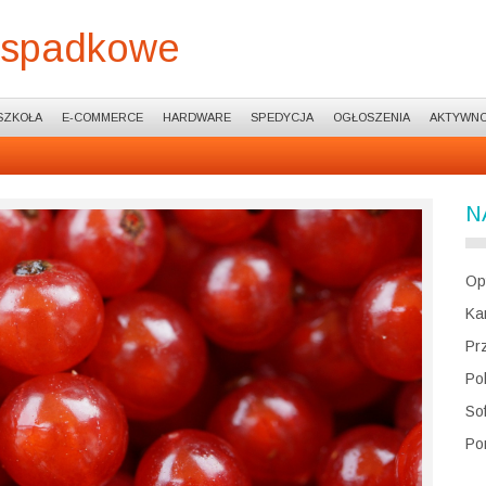
 spadkowe
SZKOŁA
E-COMMERCE
HARDWARE
SPEDYCJA
OGŁOSZENIA
AKTYWNO
N
Op
Ka
Pr
Po
So
Po