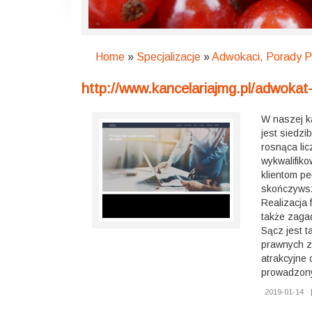
Home
»
Specjalizacje
»
Adwokaci, Porady 
http://www.kancelariajmg.pl/adwoka
W naszej k
jest siedzi
rosnąca li
wykwalifik
klientom p
skończyws
Realizacja 
także zaga
Sącz jest t
prawnych z
atrakcyjne
prowadzon
2019-01-14