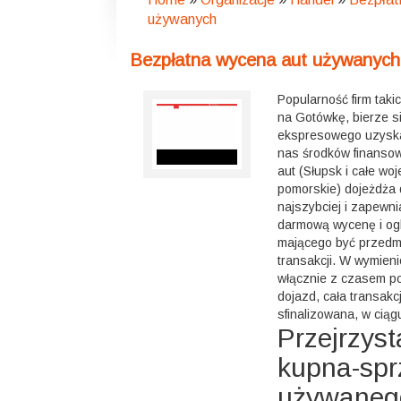
używanych
Bezpłatna wycena aut używanych
Popularność firm taki
na Gotówkę, bierze si
ekspresowego uzyska
nas środków finanso
aut (Słupsk i całe w
pomorskie) dojeżdża d
najszybciej i zapewni
darmową wycenę i ogl
mającego być przedmi
transakcji. W wymieni
włącznie z czasem p
dojazd, cała transakc
sfinalizowana, w ciągu
Przejrzys
kupna-spr
używaneg