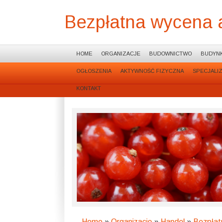
Bezpłatna wycena 
HOME
ORGANIZACJE
BUDOWNICTWO
BUDYNK
OGŁOSZENIA
AKTYWNOŚĆ FIZYCZNA
SPECJALI
KONTAKT
Home
»
Organizacje
»
Handel
»
Bezpłat