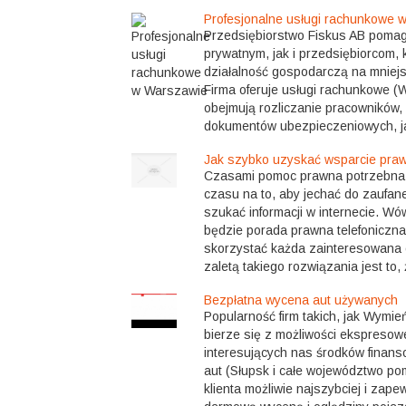
Profesjonalne usługi rachunkowe 
Przedsiębiorstwo Fiskus AB pom
prywatnym, jak i przedsiębiorcom,
działalność gospodarczą na mniejs
Firma oferuje usługi rachunkowe (
obejmują rozliczanie pracowników,
dokumentów ubezpieczeniowych, ja
Jak szybko uzyskać wsparcie pra
Czasami pomoc prawna potrzebna j
czasu na to, aby jechać do zaufan
szukać informacji w internecie. W
będzie porada prawna telefoniczna
skorzystać każda zainteresowana
zaletą takiego rozwiązania jest to, 
Bezpłatna wycena aut używanych
Popularność firm takich, jak Wymi
bierze się z możliwości ekspresow
interesujących nas środków finan
aut (Słupsk i całe województwo po
klienta możliwie najszybciej i zape