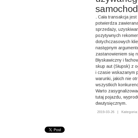
samochod
. Cała transakcja jest
potwierdza zawieran
sprzedaży, uzyskiwan
pozytywnych rekomen
dotychczasowych klie
następnym argument
zastanowieniem się n
Błyskawiczny i fach
skup aut (Słupsk) z 
i czasie wskazanym pr
warunki, jakich nie 
wszystkich konkurenc
Warto zasygnalizowa
tutaj pojazdu, wypro
dwutysięcznym.
2019-03-26
|
Kategoria