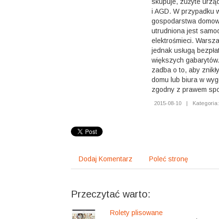
skupuje, zużyte urzą
i AGD. W przypadku 
gospodarstwa domow
utrudniona jest samo
elektrośmieci. Warsza
jednak usługą bezpła
większych gabarytów.
zadba o to, aby znik
domu lub biura w wygo
zgodny z prawem sp
2015-08-10
|
Kategoria:
Dodaj Komentarz
Poleć stronę
Przeczytać warto:
Rolety plisowane