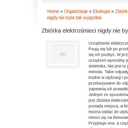
Home
»
Organizacje
»
Ekologia
»
Zbiórk
nigdy nie była tak wygodna
Zbiórka elektrośmieci nigdy nie b
Urządzenie elektrycz
Psują się lub po pros
się ich pozbyć. W pr
urządzeń wynosimy j
śmietnika. Nie jest t
metoda. Takie odpady
trudne w utylizacji i 
przekazywane do odpo
zapewnią ich prawidło
Jednym ze sposobów d
jest zbiórka elektroś
posiada miejsca, w kt
można oddać do utyliz
mieści się na Bemowie
Przyjmuje ona, a czę