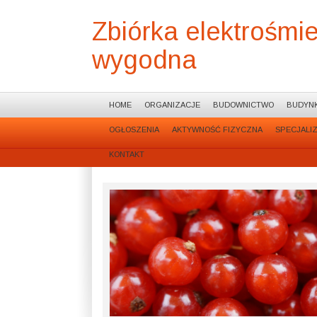
Zbiórka elektrośmie
wygodna
HOME
ORGANIZACJE
BUDOWNICTWO
BUDYNK
OGŁOSZENIA
AKTYWNOŚĆ FIZYCZNA
SPECJALI
KONTAKT